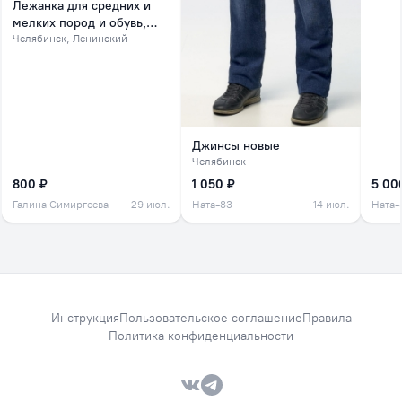
Лежанка для средних и
мелких пород и обувь,
обувь на зиму
Челябинск
, Ленинский
Джинсы новые
Челябинск
800 ₽
1 050 ₽
5 00
Галина Симиргеева
29 июл.
Ната-83
14 июл.
Ната-
Инструкция
Пользовательское соглашение
Правила
Политика конфиденциальности
VK — Вместе дешевле
Telegram — Вместе дешевле