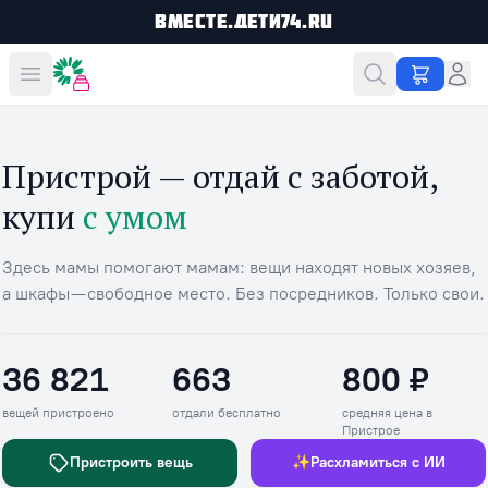
Вместе.Дети74.ru
Вместе дешевле
Пристрой — отдай с заботой,
купи
с умом
Здесь мамы помогают мамам: вещи находят новых хозяев,
а шкафы — свободное место. Без посредников. Только свои.
36 821
663
800 ₽
Вещей пристроено
Отдали бесплатно
Средняя цена в П
вещей пристроено
отдали бесплатно
средняя цена в
Пристрое
Пристроить вещь
✨
Расхламиться с ИИ