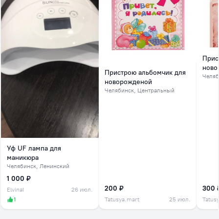
Прис
ново
Пристрою альбомчик для
Челяб
новорожденой
Челябинск
, Центральный
Уф UF лампа для
маникюра
Челябинск
, Ленинский
1 000 ₽
200 ₽
300 
ElvinaI
26 июл.
1
Tatusya.mart
25 июл.
Tatus