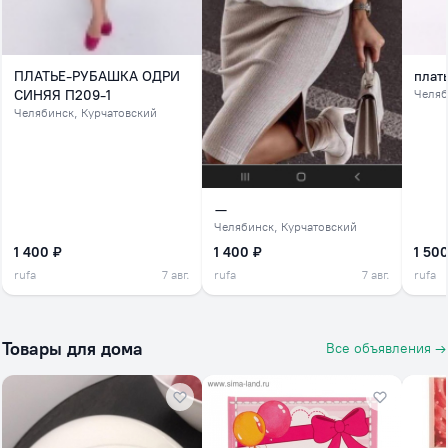
ПЛАТЬЕ-РУБАШКА ОДРИ
плат
СИНЯЯ П209-1
Челяб
Челябинск
, Курчатовский
—
Челябинск
, Курчатовский
1 400 ₽
1 400 ₽
1 500
rufa
7 авг.
rufa
7 авг.
rufa
Товары для дома
Все объявления →