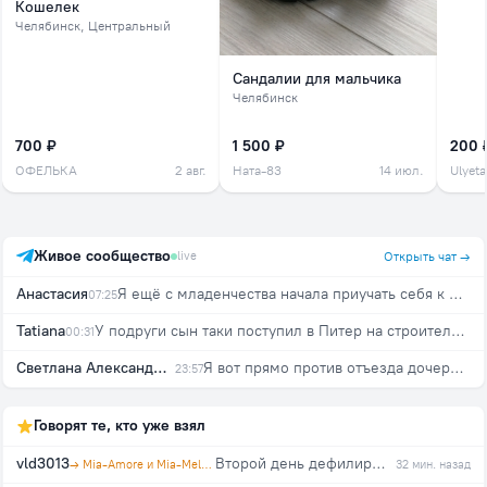
Кошелек
Челябинск
, Центральный
Сандалии для мальчика
Челябинск
700 ₽
1 500 ₽
200 
ОФЕЛЬКА
2 авг.
Ната-83
14 июл.
Ulyeta
Живое сообщество
live
Открыть чат →
Анастасия
Я ещё с младенчества начала приучать себя к мысли, что захотят - препятствовать не стану))
07:25
Tatiana
У подруги сын таки поступил в Питер на строителя на бюджет с 257 баллами :) Моего ещё 3го по БВИ зачислили в УрФУ с 255 баллами на "Механика и моделирование". Мы очень рады за всех детей, кто поступил :)
00:31
Светлана Александровна
Я вот прямо против отъезда дочери! Прямо никак я не готова🥲
23:57
Говорят те, кто уже взял
vld3013
Второй день дефилирую по дому в новом шикарном халате. Изящный, с кружевом, легкий и красивый. Куплен на распродаже по отличной цене. Спасибо организатору за в…
→ Mia-Amore и Mia-Mella, агент ckarlet
32 мин. назад