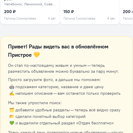
Челябинск
, Ленинский, Советский, северок
200 ₽
150 ₽
200 
Галина Симиргеева
4 авг.
Галина Симиргеева
4 авг.
Галин
Привет! Рады видеть вас в обновлённом
Пристрое 💛
Он стал по-настоящему живым и умным — теперь
разместить объявление можно буквально за пару минут.
Просто загрузите фото, а дальше мы поможем:
🤖 подскажем категорию, название и даже цену
✍️ напишем описание — вам останется только проверить
Мы также упростили поиск:
🗂 добавили удобные разделы — теперь всё видно сразу
📂 сделали понятный выбор категорий
💚 и выделили отдельный раздел «Отдам бесплатно»
Здесь каждый день появляются новые объявления — кто-то