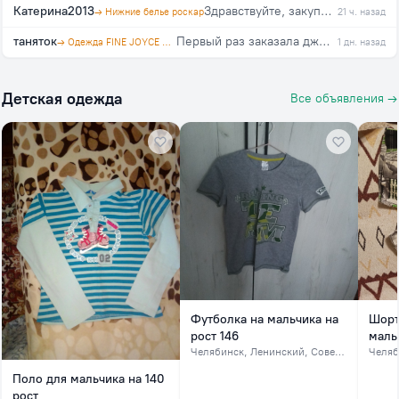
Катерина2013
Здравствуйте, закупка еще будет?
→ Нижние белье роскар
21 ч. назад
таняток
Первый раз заказала джинсы в этой закупке, на свой 46, взяла 29. Организатор оперативно отвечает на вопросы. Спасибо!!!
→ Одежда FINE JOYCE и PRIMM. Агент polosataya karamel
1 дн. назад
Детская одежда
Все объявления →
Футболка на мальчика на
Шорт
рост 146
мальч
Челябинск
, Ленинский, Советский, северок
Челяб
Поло для мальчика на 140
рост