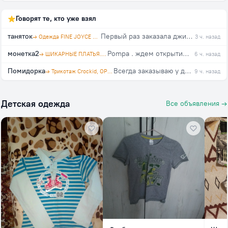
Говорят те, кто уже взял
таняток
Первый раз заказала джинсы в этой закупке, на свой 46, взяла 29. Организатор оперативно отвечает на вопросы. Спасибо!!!
→ Одежда FINE JOYCE и PRIMM. Агент polosataya karamel
3 ч. назад
монетка2
Pompa . ждем открытия закупки!!!
→ ШИКАРНЫЕ ПЛАТЬЯ. Агент Натусёна
6 ч. назад
Помидорка
Всегда заказываю у данного поставщика. Качество отличное, всем довольна!
→ Трикотаж Crockid, OPTOP™, trikozza
9 ч. назад
Детская одежда
Все объявления →