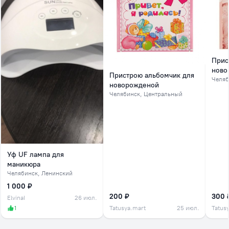
Прис
ново
Пристрою альбомчик для
Челяб
новорожденой
Челябинск
, Центральный
Уф UF лампа для
маникюра
Челябинск
, Ленинский
1 000 ₽
200 ₽
300 
ElvinaI
26 июл.
1
Tatusya.mart
25 июл.
Tatus