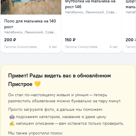
Футболка на мальчика на
Шорт
рост 146
мальч
Челябинск
, Ленинский, Советский, северок
Челяб
Поло для мальчика на 140
рост
Челябинск
, Ленинский, Советский, северок
200 ₽
150 ₽
200 
Галина Симиргеева
4 авг.
Галина Симиргеева
4 авг.
Галин
Привет! Рады видеть вас в обновлённом
Пристрое 💛
Он стал по-настоящему живым и умным — теперь
разместить объявление можно буквально за пару минут.
Просто загрузите фото, а дальше мы поможем:
🤖 подскажем категорию, название и даже цену
✍️ напишем описание — вам останется только проверить
Мы также упростили поиск: