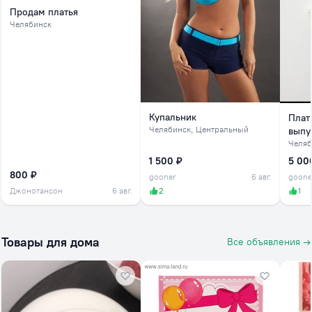
Продам платья
Челябинск
Купальник
Плат
Челябинск
, Центральный
выпу
Челяб
1 500 ₽
5 00
800 ₽
gooner
6 авг.
goone
Джонотансон
6 авг.
2
1
Товары для дома
Все объявления →