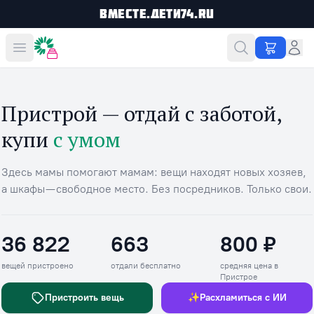
Вместе.Дети74.ru
Вместе дешевле
Пристрой — отдай с заботой,
купи
с умом
Здесь мамы помогают мамам: вещи находят новых хозяев,
а шкафы — свободное место. Без посредников. Только свои.
36 822
663
800 ₽
Вещей пристроено
Отдали бесплатно
Средняя цена в П
вещей пристроено
отдали бесплатно
средняя цена в
Пристрое
Пристроить вещь
✨
Расхламиться с ИИ