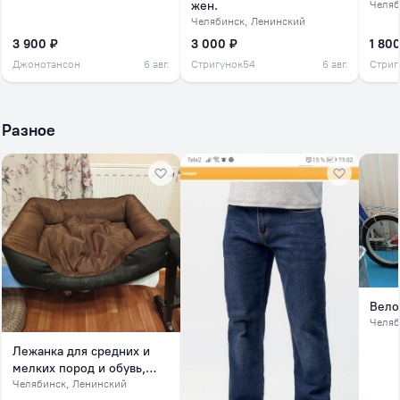
жен.
Челяб
Челябинск
, Ленинский
3 900 ₽
3 000 ₽
1 800
Джонотансон
6 авг.
Стригунок54
6 авг.
Стриг
Разное
Вело
Челяб
Лежанка для средних и
мелких пород и обувь,
обувь на зиму
Челябинск
, Ленинский