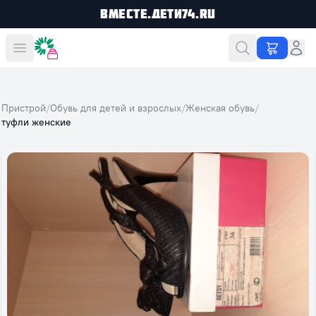
Вместе.Дети74.ru
Вместе дешевле
Пристрой
/
Обувь для детей и взрослых
/
Женская обувь
/
туфли женские