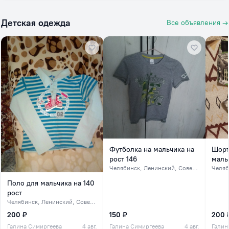
Детская одежда
Все объявления →
Футболка на мальчика на
Шорт
рост 146
мальч
Челябинск
, Ленинский, Советский, северок
Челяб
Поло для мальчика на 140
рост
Челябинск
, Ленинский, Советский, северок
200 ₽
150 ₽
200 
Галина Симиргеева
4 авг.
Галина Симиргеева
4 авг.
Галин