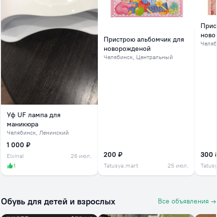
Прис
ново
Пристрою альбомчик для
Челяб
новорожденой
Челябинск
, Центральный
Уф UF лампа для
маникюра
Челябинск
, Ленинский
1 000 ₽
200 ₽
300 
ElvinaI
26 июл.
1
Tatusya.mart
25 июл.
Tatus
Обувь для детей и взрослых
Все объявления →