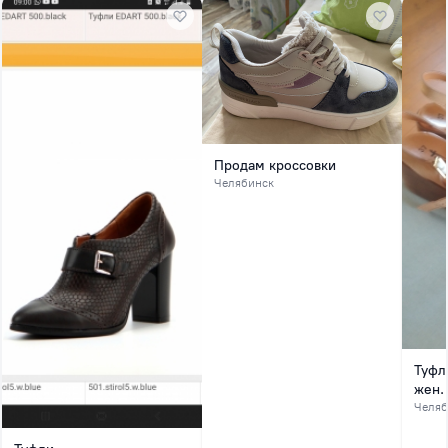
Продам кроссовки
Челябинск
Туфл
жен.
Челяб