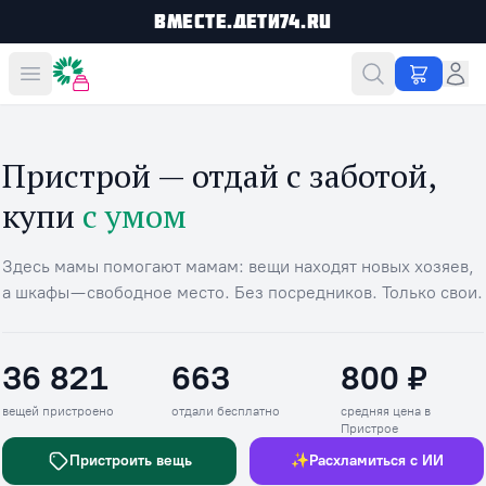
Вместе.Дети74.ru
Вместе дешевле
Пристрой — отдай с заботой,
купи
с умом
Здесь мамы помогают мамам: вещи находят новых хозяев,
а шкафы — свободное место. Без посредников. Только свои.
36 821
663
800 ₽
Вещей пристроено
Отдали бесплатно
Средняя цена в П
вещей пристроено
отдали бесплатно
средняя цена в
Пристрое
Пристроить вещь
✨
Расхламиться с ИИ