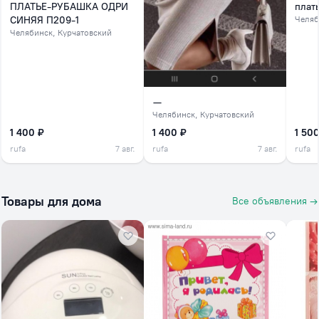
ПЛАТЬЕ-РУБАШКА ОДРИ
плат
СИНЯЯ П209-1
Челяб
Челябинск
, Курчатовский
—
Челябинск
, Курчатовский
1 400 ₽
1 400 ₽
1 500
rufa
7 авг.
rufa
7 авг.
rufa
Товары для дома
Все объявления →