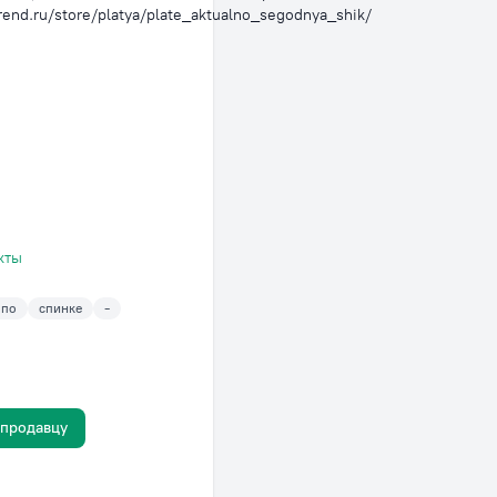
trend.ru/store/platya/plate_aktualno_segodnya_shik/
кты
по
спинке
-
 продавцу