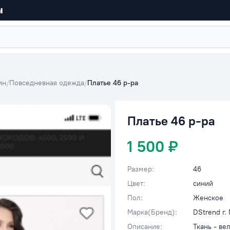
ы
ин
/
Повседневная одежда
/
Платье 46 р-ра
Платье 46 р-ра
1 500 ₽
Размер:
46
Цвет:
синий
Пол:
Женское
Марка(Бренд):
DStrend г.
Описание:
Ткань - ве