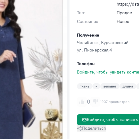
https://ds
Тип:
Продам
Состояние:
Новое
Получение
Челябинск
, Курчатовский
ул. Пионерская,4
Телефон
Войдите, чтобы увидеть конта
ткань
-
вельвет
длина
0
1907 просмотров
Войдите, чтобы написать
Поделиться