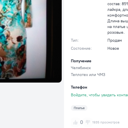
состав: 85
лайкра, дл
комфортное
Длина выш
на платье 
розовые.
Тип:
Продам
Состояние:
Новое
Получение
Челябинск
Теплотех или ЧМЗ
Телефон
Войдите, чтобы увидеть конта
Платье
0
1935 просмотров