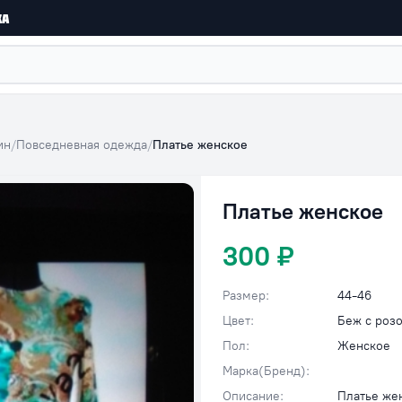
ка
ин
/
Повседневная одежда
/
Платье женское
Платье женское
300 ₽
Размер:
44-46
Цвет:
Беж с роз
Пол:
Женское
Марка(Бренд):
Описание:
Платье жен