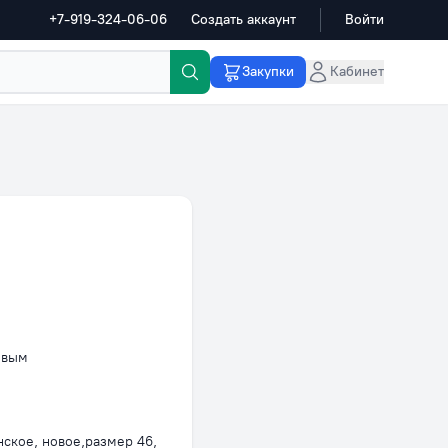
+7-919-324-06-06
Создать аккаунт
Войти
Закупки
Кабинет
овым
ское, новое,размер 46,