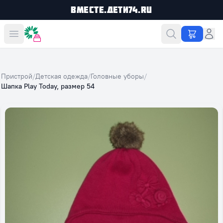
Вместе.Дети74.ru
Вместе дешевле
Пристрой
/
Детская одежда
/
Головные уборы
/
Шапка Play Today, размер 54