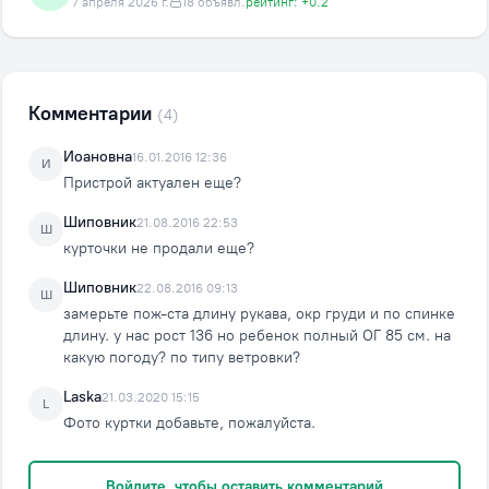
7 апреля 2026 г.
18 объявл.
рейтинг: +0.2
Комментарии
(4)
Иоановна
16.01.2016 12:36
И
Пристрой актуален еще?
Шиповник
21.08.2016 22:53
Ш
курточки не продали еще?
Шиповник
22.08.2016 09:13
Ш
замерьте пож-ста длину рукава, окр груди и по спинке
длину. у нас рост 136 но ребенок полный ОГ 85 см. на
какую погоду? по типу ветровки?
Laska
21.03.2020 15:15
L
Фото куртки добавьте, пожалуйста.
Войдите, чтобы оставить комментарий