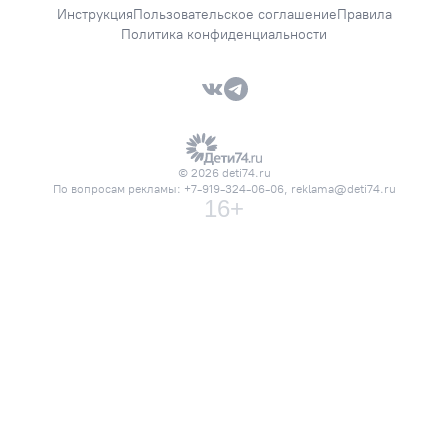
Инструкция
Пользовательское соглашение
Правила
Политика конфиденциальности
VK — Вместе дешевле
Telegram — Вместе дешевле
© 2026 deti74.ru
По вопросам рекламы:
+7-919-324-06-06
,
reklama@deti74.ru
16+