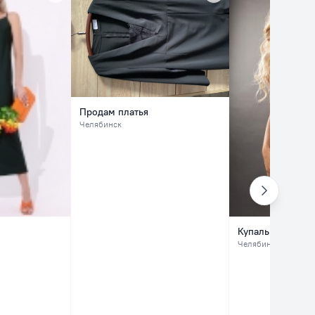
Продам платья
Челябинск
Купальник
Челябинск
, Центр