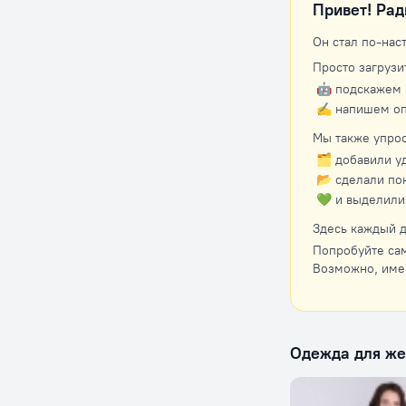
Привет! Рад
Он стал по-нас
Просто загрузи
🤖 подскажем 
✍️ напишем оп
Мы также упрос
🗂 добавили у
📂 сделали по
💚 и выделили
Здесь каждый д
Попробуйте сам
Возможно, име
Одежда для ж