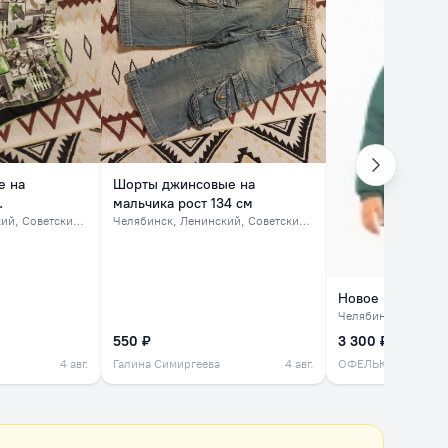
е на
Шорты джинсовые на
.
мальчика рост 134 см
 Советский, северок
Челябинск
, Ленинский, Советский, северок
Новое пальто дл
Челябинск
, Центр
550 ₽
3 300 ₽
4 авг.
Галина Симиргеева
4 авг.
ОФЕЛЬКА