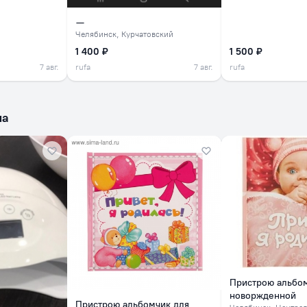
—
Челябинск
, Курчатовский
1 400 ₽
1 500 ₽
7 авг.
rufa
7 авг.
rufa
ма
Пристрою альбо
новоржденной
Пристрою альбомчик для