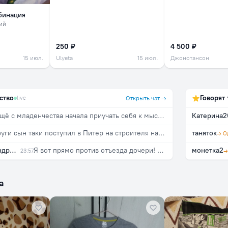
бинация
ий
250 ₽
4 500 ₽
15 июл.
Ulyeta
15 июл.
Джонотансон
ство
Говорят 
live
Открыть чат →
Я ещё с младенчества начала приучать себя к мысли, что захотят - препятствовать не стану))
Катерина2
У подруги сын таки поступил в Питер на строителя на бюджет с 257 баллами :) Моего ещё 3го по БВИ зачислили в УрФУ с 255 баллами на "Механика и моделирование". Мы очень рады за всех детей, кто поступил :)
таняток
Светлана Александровна
Я вот прямо против отъезда дочери! Прямо никак я не готова🥲
монетка2
23:57
а