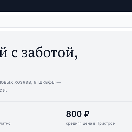
й с заботой,
овых хозяев, а шкафы —
ои.
800 ₽
сплатно
Средняя цена в Пристрое
латно
средняя цена в Пристрое