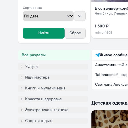
Сортировка
Бюстгальтер-ком
Челябинск
, Ленинск
1 500 ₽
mirror1605
Найти
Сброс
Живое сообще
Все разделы
Анастасия
07:25
Услуги
Tatiana
00:31
Ищу мастера
Книги и мультимедиа
Красота и здоровье
Детская одежд
Электроника и техника
Спорт и отдых