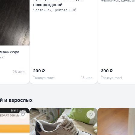
Челябинск
, Центра
новорожденой
Челябинск
, Центральный
 маникюра
ий
200 ₽
300 ₽
26 июл.
Tatusya.mart
25 июл.
Tatusya.mart
й и взрослых