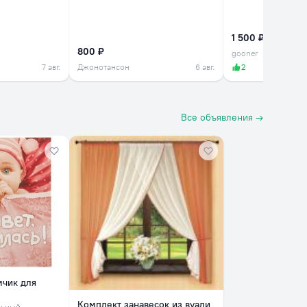
1 500 ₽
800 ₽
gooner
7 авг.
Джонотансон
6 авг.
2
Все объявления →
мчик для
Комплект занавесок из вуали