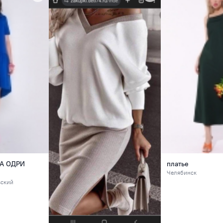
А ОДРИ
платье
Челябинск
вский