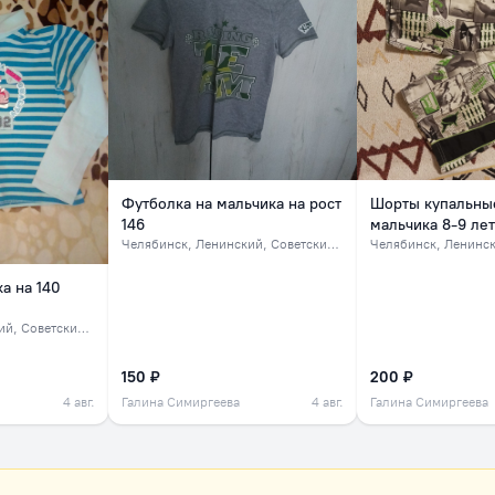
Футболка на мальчика на рост
Шорты купальны
146
мальчика 8-9 лет
Челябинск
, Ленинский, Советский, северок
Челябинск
, Ленинский,
а на 140
Советский, северок
150 ₽
200 ₽
4 авг.
Галина Симиргеева
4 авг.
Галина Симиргеева