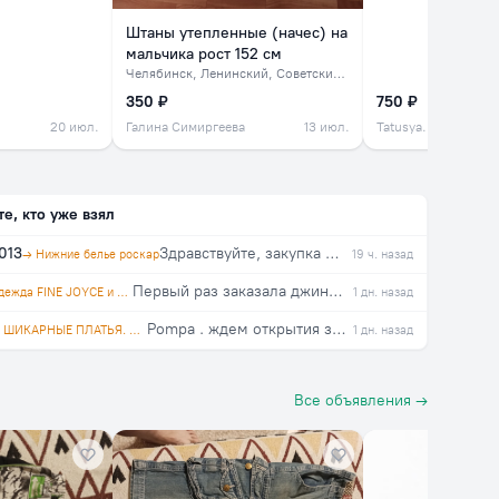
Штаны утепленные (начес) на
мальчика рост 152 см
Челябинск
, Ленинский, Советский, северок
350 ₽
750 ₽
20 июл.
Галина Симиргеева
13 июл.
Tatusya.mart
те, кто уже взял
013
Здравствуйте, закупка еще будет?
→ Нижние белье роскар
19 ч. назад
Первый раз заказала джинсы в этой закупке, на свой 46, взяла 29. Организатор оперативно отвечает на вопросы. Спасибо!!!
→ Одежда FINE JOYCE и PRIMM. Агент polosataya karamel
1 дн. назад
Pompa . ждем открытия закупки!!!
→ ШИКАРНЫЕ ПЛАТЬЯ. Агент Натусёна
1 дн. назад
Все объявления →