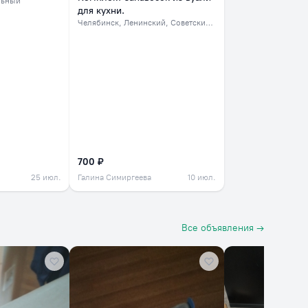
льный
для кухни.
Челябинск
, Ленинский, Советский, северок
700 ₽
25 июл.
Галина Симиргеева
10 июл.
Все объявления →