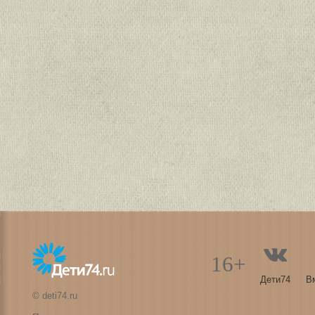
16+
Дети74
В
© deti74.ru