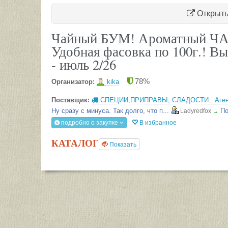
Открыть 
Чайный БУМ! Ароматный ЧАЙ
Удобная фасовка по 100г.! 
- июль 2/26
78%
Организатор:
kika
Поставщик:
СПЕЦИИ,ПРИПРАВЫ, СЛАДОСТИ.. Агент
Ну сразу с минуса. Так долго, что п...
По
Ladyredfox
→
Набор фрукты в шоколаде очень вксн...
Darya11
ki
подробно о закупке
→
В избранное
в...
Получила заказ пару недель. Очень о...
Гедда
→
КАТАЛОГ