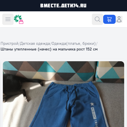
Вместе.Дети74.ru
Вместе дешевле
Пристрой
/
Детская одежда
/
Одежда(платье, брюки)
/
Штаны утепленные (начес) на мальчика рост 152 см