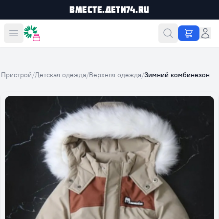
Вместе.Дети74.ru
Вместе дешевле
Пристрой
/
Детская одежда
/
Верхняя одежда
/
Зимний комбинезон