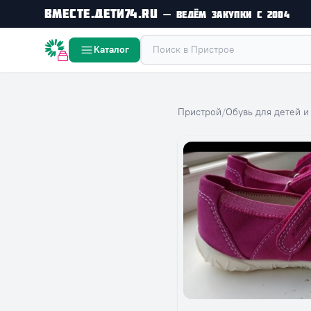
Вместе.Дети74.ru
— ведём закупки с 2004
Вместе дешевле
Каталог
Пристрой
/
Обувь для детей и