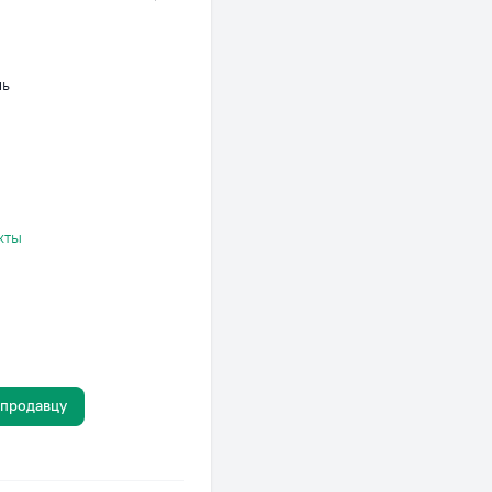
нь
кты
 продавцу