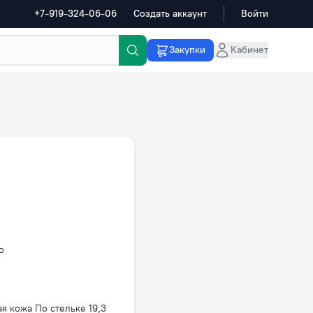
+7-919-324-06-06
Создать аккаунт
Войти
Закупки
Кабинет
о
я кожа По стельке 19,3