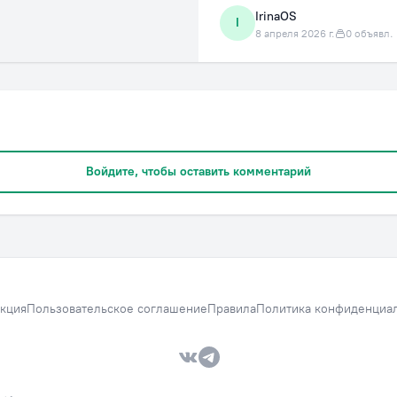
IrinaOS
I
8 апреля 2026 г.
0 объявл.
Войдите, чтобы оставить комментарий
кция
Пользовательское соглашение
Правила
Политика конфиденциа
VK — Вместе дешевле
Telegram — Вместе дешевле