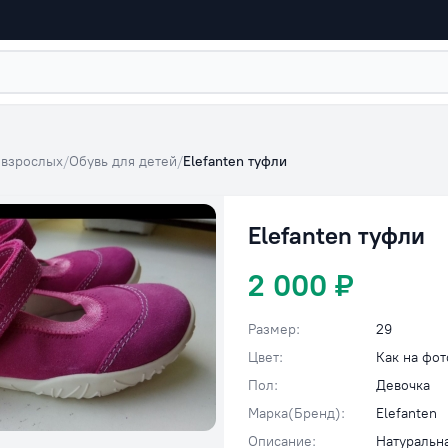
 взрослых
/
Обувь для детей
/
Elefanten туфли
Elefanten туфли
2 000 ₽
Размер:
29
Цвет:
Как на фот
Пол:
Девочка
Марка(Бренд):
Elefanten
Описание:
Натуральна