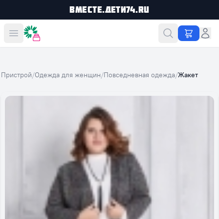
Вместе.Дети74.ru
Вместе дешевле
Пристрой
/
Одежда для женщин
/
Повседневная одежда
/
Жакет