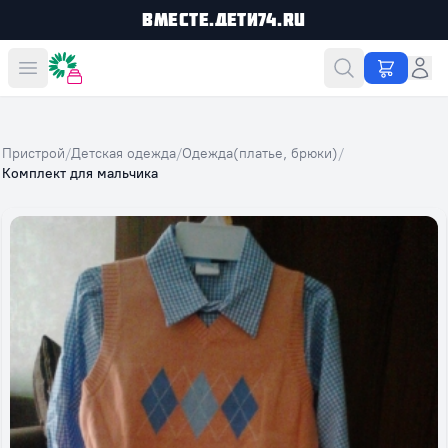
Вместе.Дети74.ru
Вместе дешевле
Пристрой
/
Детская одежда
/
Одежда(платье, брюки)
/
Комплект для мальчика