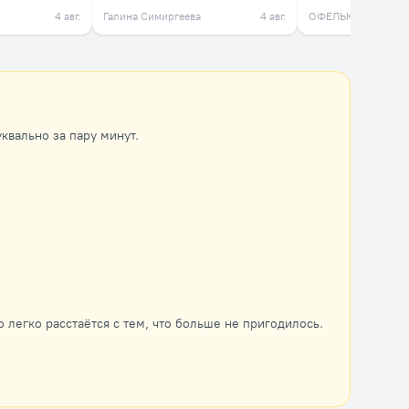
4 авг.
Галина Симиргеева
4 авг.
ОФЕЛЬКА
вально за пару минут.
 легко расстаётся с тем, что больше не пригодилось.