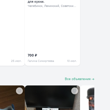
для кухни.
Челябинск
, Ленинский, Советский, северок
700 ₽
25 июл.
Галина Симиргеева
10 июл.
Все объявления →