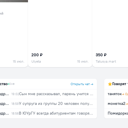
ий
200 ₽
350 ₽
15 июл.
Ulyeta
15 июл.
Tatusya.mart
ство
Говорят 
live
Открыть чат →
Светлана Александровна
Сын мне рассказывал, парень учится у них, из рабочей семьи. Мать была против поступления в ВУЗ(парень поступил). Говорила ему после школы идти работать на завод. Как-то так.
таняток
19:02
Светлана Александровна
У супруга из группы 20 человек получили диплом 8. Более 20 лет назад. И один из них был очень умный парень из деревни, не хватало денег, приходилось работать и много пропускать. Был самым лучшим в группе. И так бывает.
монетка2
18:59
Светлана Александровна
В ЮУрГУ всегда абитуриентам говоря не расстраиваться, что можно после первого курса перевестись на др. факультет. Смотрю по вакантным местам в ЮУрГУ с каждым курсом всё больше свободных мест и больше!
Помидорк
18:56