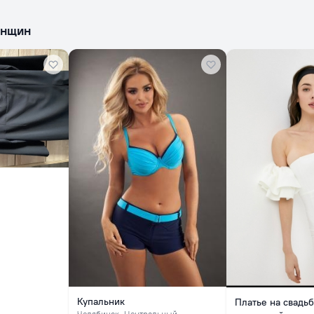
енщин
Купальник
Платье на свадьб
Челябинск
, Центральный