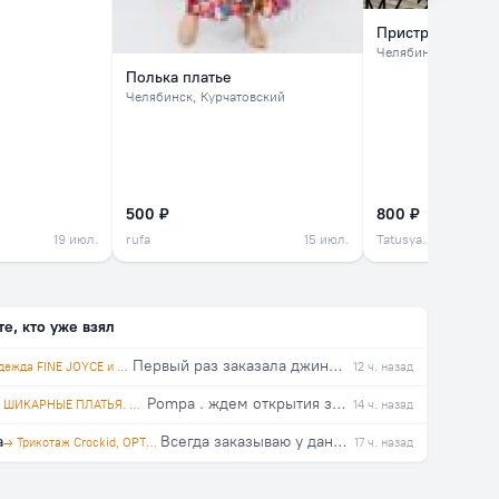
Пристрою кросс
Челябинск
Полька платье
Челябинск
, Курчатовский
500 ₽
800 ₽
19 июл.
rufa
15 июл.
Tatusya.mart
те, кто уже взял
Первый раз заказала джинсы в этой закупке, на свой 46, взяла 29. Организатор оперативно отвечает на вопросы. Спасибо!!!
→ Одежда FINE JOYCE и PRIMM. Агент polosataya karamel
12 ч. назад
Pompa . ждем открытия закупки!!!
→ ШИКАРНЫЕ ПЛАТЬЯ. Агент Натусёна
14 ч. назад
а
Всегда заказываю у данного поставщика. Качество отличное, всем довольна!
→ Трикотаж Crockid, OPTOP™, trikozza
17 ч. назад