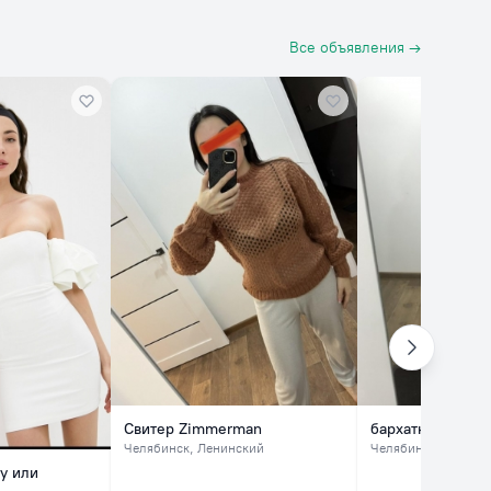
Все объявления →
Свитер Zimmerman
бархатное плать
Челябинск
, Ленинский
Челябинск
, Ленинс
у или