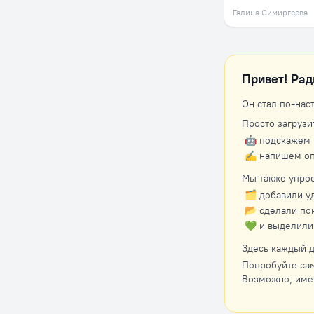
Галина Симиргеева
Привет! Рад
Он стал по-нас
Просто загрузи
🤖 подскажем 
✍️ напишем оп
Мы также упрос
🗂 добавили у
📂 сделали по
💚 и выделили
Здесь каждый д
Попробуйте сам
Возможно, име