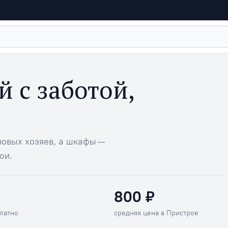
й с заботой,
овых хозяев, а шкафы —
ои.
800 ₽
сплатно
Средняя цена в Пристрое
латно
средняя цена в Пристрое