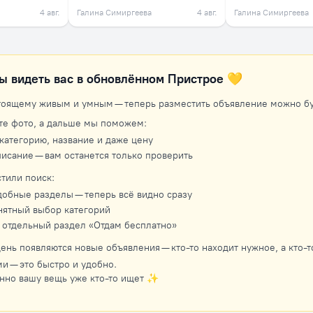
4 авг.
Галина Симиргеева
4 авг.
Галина Симиргеева
ы видеть вас в обновлённом Пристрое 💛
тоящему живым и умным — теперь разместить объявление можно бук
те фото, а дальше мы поможем:
категорию, название и даже цену
исание — вам останется только проверить
тили поиск:
добные разделы — теперь всё видно сразу
нятный выбор категорий
 отдельный раздел «Отдам бесплатно»
ень появляются новые объявления — кто-то находит нужное, а кто-то
и — это быстро и удобно.
нно вашу вещь уже кто-то ищет ✨