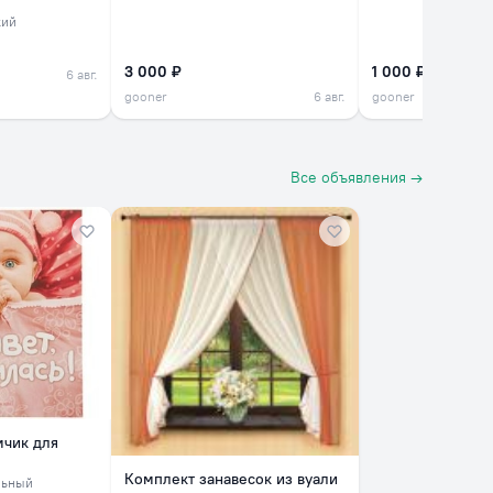
кий
3 000 ₽
1 000 ₽
6 авг.
gooner
6 авг.
gooner
Все объявления →
мчик для
Комплект занавесок из вуали
льный