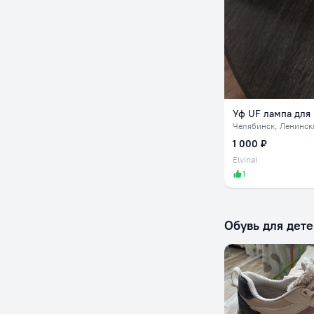
Уф UF лампа для
Челябинск
, Ленинск
1 000 ₽
ElvinaI
1
Обувь для дете