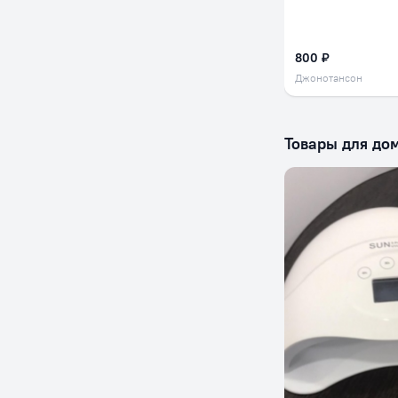
800 ₽
Джонотансон
Товары для до