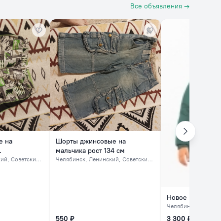
Все объявления →
е на
Шорты джинсовые на
.
мальчика рост 134 см
 Советский, северок
Челябинск
, Ленинский, Советский, северок
Новое пальто дл
Челябинск
, Центр
550 ₽
3 300 ₽