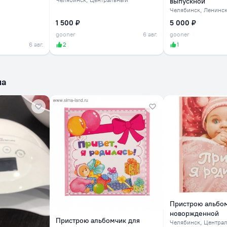
выпускной
Челябинск
, Ленинс
1 500 ₽
5 000 ₽
gooner
6 авг.
gooner
6 авг.
2
1
ма
Пристрою альбо
новоржденной
Пристрою альбомчик для
Челябинск
, Центра