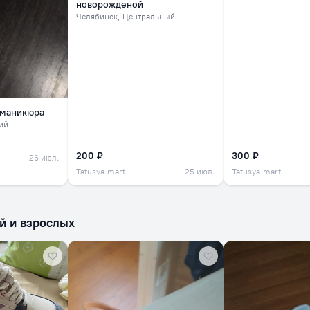
новорожденой
Челябинск
, Центральный
 маникюра
ий
200 ₽
300 ₽
26 июл.
Tatusya.mart
25 июл.
Tatusya.mart
й и взрослых