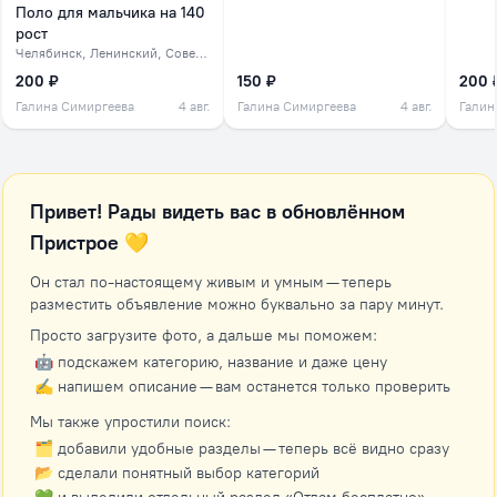
Поло для мальчика на 140
рост
Челябинск
, Ленинский, Советский, северок
200 ₽
150 ₽
200 
Галина Симиргеева
4 авг.
Галина Симиргеева
4 авг.
Галин
Привет! Рады видеть вас в обновлённом
Пристрое 💛
Он стал по-настоящему живым и умным — теперь
разместить объявление можно буквально за пару минут.
Просто загрузите фото, а дальше мы поможем:
🤖 подскажем категорию, название и даже цену
✍️ напишем описание — вам останется только проверить
Мы также упростили поиск:
🗂 добавили удобные разделы — теперь всё видно сразу
📂 сделали понятный выбор категорий