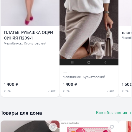
ПЛАТЬЕ-РУБАШКА ОДРИ
плат
СИНЯЯ П209-1
Челяб
Челябинск
, Курчатовский
—
Челябинск
, Курчатовский
1 400 ₽
1 400 ₽
1 500
rufa
7 авг.
rufa
7 авг.
rufa
Товары для дома
Все объявления →