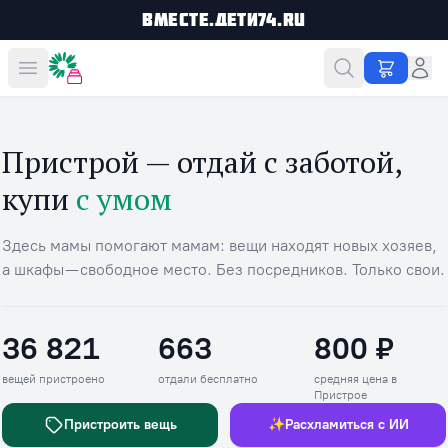
Вместе.Дети74.ru
Вместе дешевле
Пристрой — отдай с заботой,
купи
с умом
Здесь мамы помогают мамам: вещи находят новых хозяев,
а шкафы — свободное место. Без посредников. Только свои.
36 821
663
800 ₽
Вещей пристроено
Отдали бесплатно
Средняя цена в П
вещей пристроено
отдали бесплатно
средняя цена в
Пристрое
Пристроить вещь
✨
Расхламиться с ИИ