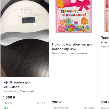
Прис
ново
Пристрою альбомчик для
Челяб
новорожденой
Челябинск
, Центральный
Уф UF лампа для
маникюра
Челябинск
, Ленинский
1 000 ₽
200 ₽
300 
ElvinaI
26 июл.
1
Tatusya.mart
25 июл.
Tatus