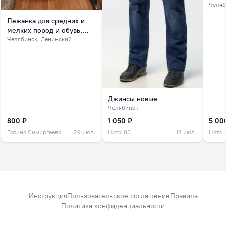
Челяб
Лежанка для средних и
мелких пород и обувь,
обувь на зиму
Челябинск
, Ленинский
Джинсы новые
Челябинск
800 ₽
1 050 ₽
5 00
Галина Симиргеева
29 июл.
Ната-83
14 июл.
Ната-
Инструкция
Пользовательское соглашение
Правила
Политика конфиденциальности