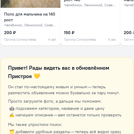
Челябинск
, Ленинский, Советский, северок
Челяб
Поло для мальчика на 140
рост
Челябинск
, Ленинский, Советский, северок
200 ₽
150 ₽
200 
Галина Симиргеева
4 авг.
Галина Симиргеева
4 авг.
Галин
Привет! Рады видеть вас в обновлённом
Пристрое 💛
Он стал по-настоящему живым и умным — теперь
разместить объявление можно буквально за пару минут.
Просто загрузите фото, а дальше мы поможем:
🤖 подскажем категорию, название и даже цену
✍️ напишем описание — вам останется только проверить
Мы также упростили поиск:
🗂 добавили удобные разделы — теперь всё видно сразу