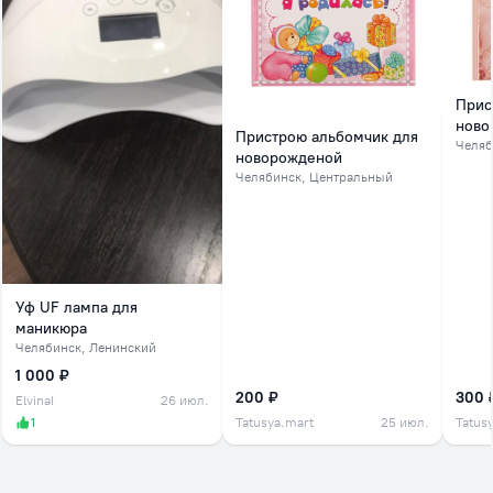
Прис
ново
Пристрою альбомчик для
Челяб
новорожденой
Челябинск
, Центральный
Уф UF лампа для
маникюра
Челябинск
, Ленинский
1 000 ₽
200 ₽
300 
ElvinaI
26 июл.
1
Tatusya.mart
25 июл.
Tatus