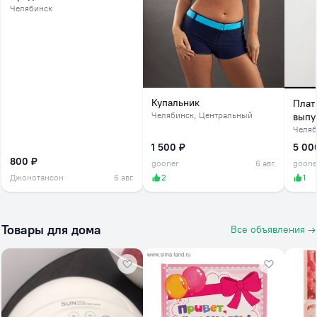
Челябинск
Купальник
Плат
Челябинск
, Центральный
выпу
Челяб
1 500 ₽
5 00
800 ₽
gooner
6 авг.
goone
Джонотансон
6 авг.
2
1
Товары для дома
Все объявления →