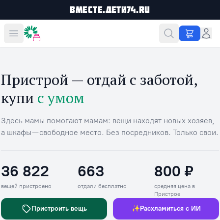
Вместе.Дети74.ru
Вместе дешевле
Пристрой — отдай с заботой,
купи
с умом
Здесь мамы помогают мамам: вещи находят новых хозяев,
а шкафы — свободное место. Без посредников. Только свои.
36 822
663
800 ₽
Вещей пристроено
Отдали бесплатно
Средняя цена в П
вещей пристроено
отдали бесплатно
средняя цена в
Пристрое
Пристроить вещь
✨
Расхламиться с ИИ