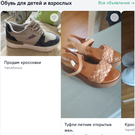
Обувь для детей и взрослых
Все объявления →
Продам кроссовки
Челябинск
Туфли летние открытые
Крос
жен.
Челяб