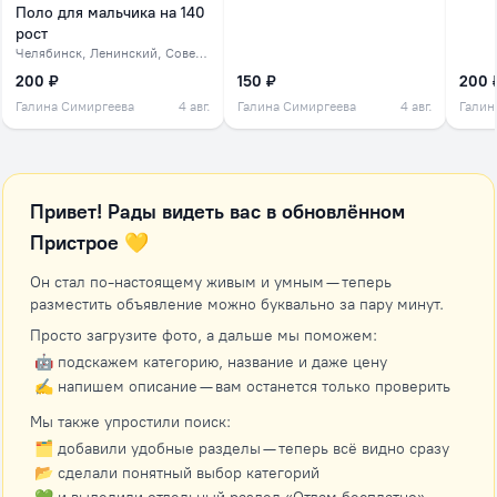
Поло для мальчика на 140
рост
Челябинск
, Ленинский, Советский, северок
200 ₽
150 ₽
200 
Галина Симиргеева
4 авг.
Галина Симиргеева
4 авг.
Галин
Привет! Рады видеть вас в обновлённом
Пристрое 💛
Он стал по-настоящему живым и умным — теперь
разместить объявление можно буквально за пару минут.
Просто загрузите фото, а дальше мы поможем:
🤖 подскажем категорию, название и даже цену
✍️ напишем описание — вам останется только проверить
Мы также упростили поиск:
🗂 добавили удобные разделы — теперь всё видно сразу
📂 сделали понятный выбор категорий