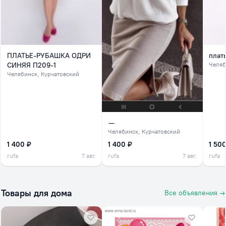
ПЛАТЬЕ-РУБАШКА ОДРИ
плат
СИНЯЯ П209-1
Челяб
Челябинск
, Курчатовский
—
Челябинск
, Курчатовский
1 400 ₽
1 400 ₽
1 500
rufa
7 авг.
rufa
7 авг.
rufa
Товары для дома
Все объявления →