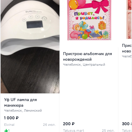
Прис
ново
Пристрою альбомчик для
Челяб
новорожденой
Челябинск
, Центральный
Уф UF лампа для
маникюра
Челябинск
, Ленинский
1 000 ₽
200 ₽
300 
ElvinaI
26 июл.
1
Tatusya.mart
25 июл.
Tatus