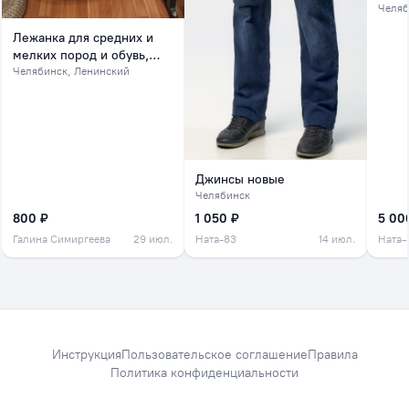
Челяб
Лежанка для средних и
мелких пород и обувь,
обувь на зиму
Челябинск
, Ленинский
Джинсы новые
Челябинск
800 ₽
1 050 ₽
5 00
Галина Симиргеева
29 июл.
Ната-83
14 июл.
Ната-
Инструкция
Пользовательское соглашение
Правила
Политика конфиденциальности