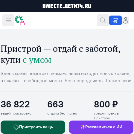
Вместе.Дети74.ru
Вместе дешевле
Пристрой — отдай с заботой,
купи
с умом
Здесь мамы помогают мамам: вещи находят новых хозяев,
а шкафы — свободное место. Без посредников. Только свои.
36 822
663
800 ₽
Вещей пристроено
Отдали бесплатно
Средняя цена в П
вещей пристроено
отдали бесплатно
средняя цена в
Пристрое
Пристроить вещь
✨
Расхламиться с ИИ