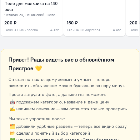
Поло для мальчика на 140
рост
Челябинск
, Ленинский, Советский, северок
200 ₽
150 ₽
200 
Галина Симиргеева
4 авг.
Галина Симиргеева
4 авг.
Галин
Привет! Рады видеть вас в обновлённом
Пристрое 💛
Он стал по-настоящему живым и умным — теперь
разместить объявление можно буквально за пару минут.
Просто загрузите фото, а дальше мы поможем:
🤖 подскажем категорию, название и даже цену
✍️ напишем описание — вам останется только проверить
Мы также упростили поиск:
🗂 добавили удобные разделы — теперь всё видно сразу
📂 сделали понятный выбор категорий