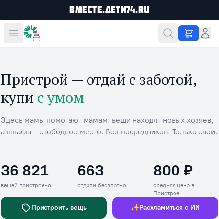
Вместе.Дети74.ru
Вместе дешевле
Пристрой — отдай с заботой,
купи
с умом
Здесь мамы помогают мамам: вещи находят новых хозяев,
а шкафы — свободное место. Без посредников. Только свои.
36 821
663
800 ₽
Вещей пристроено
Отдали бесплатно
Средняя цена в П
вещей пристроено
отдали бесплатно
средняя цена в
Пристрое
Пристроить вещь
✨
Расхламиться с ИИ