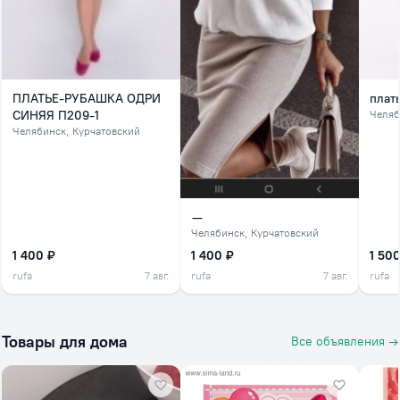
ПЛАТЬЕ-РУБАШКА ОДРИ
плат
СИНЯЯ П209-1
Челяб
Челябинск
, Курчатовский
—
Челябинск
, Курчатовский
1 400 ₽
1 400 ₽
1 500
rufa
7 авг.
rufa
7 авг.
rufa
Товары для дома
Все объявления →