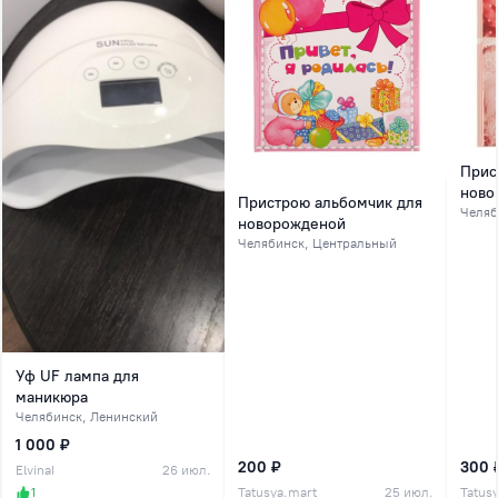
Прис
ново
Пристрою альбомчик для
Челяб
новорожденой
Челябинск
, Центральный
Уф UF лампа для
маникюра
Челябинск
, Ленинский
1 000 ₽
200 ₽
300 
ElvinaI
26 июл.
1
Tatusya.mart
25 июл.
Tatus