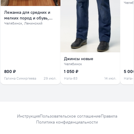
Челяб
Лежанка для средних и
мелких пород и обувь,
обувь на зиму
Челябинск
, Ленинский
Джинсы новые
Челябинск
800 ₽
1 050 ₽
5 00
Галина Симиргеева
29 июл.
Ната-83
14 июл.
Ната-
Инструкция
Пользовательское соглашение
Правила
Политика конфиденциальности