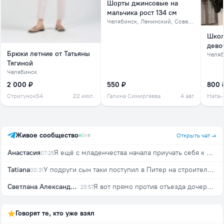
Шорты джинсовые на
мальчика рост 134 см
Челябинск
, Ленинский, Советский, северок
Школ
дево
Брюки летние от Татьяны
Челяб
Тягиной
Челябинск
2 000 ₽
550 ₽
800 
Стригунок54
22 июл.
Галина Симиргеева
4 авг.
Ната-
Живое сообщество
live
Открыть чат →
Анастасия
Я ещё с младенчества начала приучать себя к мысли, что захотят - препятствовать не стану))
07:25
Tatiana
У подруги сын таки поступил в Питер на строителя на бюджет с 257 баллами :) Моего ещё 3го по БВИ зачислили в УрФУ с 255 баллами на "Механика и моделирование". Мы очень рады за всех детей, кто поступил :)
00:31
Светлана Александровна
Я вот прямо против отъезда дочери! Прямо никак я не готова🥲
23:57
Говорят те, кто уже взял