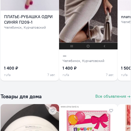
ПЛАТЬЕ-РУБАШКА ОДРИ
плат
СИНЯЯ П209-1
Челяб
Челябинск
, Курчатовский
—
Челябинск
, Курчатовский
1 400 ₽
1 400 ₽
1 500
rufa
7 авг.
rufa
7 авг.
rufa
Товары для дома
Все объявления →