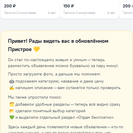
200 ₽
150 ₽
200 
Галина Симиргеева
4 авг.
Галина Симиргеева
4 авг.
Галин
Привет! Рады видеть вас в обновлённом
Пристрое 💛
Он стал по-настоящему живым и умным — теперь
разместить объявление можно буквально за пару минут.
Просто загрузите фото, а дальше мы поможем:
🤖 подскажем категорию, название и даже цену
✍️ напишем описание — вам останется только проверить
Мы также упростили поиск:
🗂 добавили удобные разделы — теперь всё видно сразу
📂 сделали понятный выбор категорий
💚 и выделили отдельный раздел «Отдам бесплатно»
Здесь каждый день появляются новые объявления — кто-то
находит нужное, а кто-то легко расстаётся с тем, что