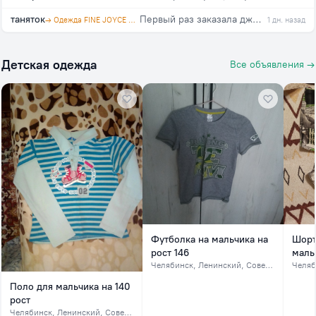
таняток
Первый раз заказала джинсы в этой закупке, на свой 46, взяла 29. Организатор оперативно отвечает на вопросы. Спасибо!!!
→ Одежда FINE JOYCE и PRIMM. Агент polosataya karamel
1 дн. назад
Детская одежда
Все объявления →
Футболка на мальчика на
Шорт
рост 146
мальч
Челябинск
, Ленинский, Советский, северок
Челяб
Поло для мальчика на 140
рост
Челябинск
, Ленинский, Советский, северок