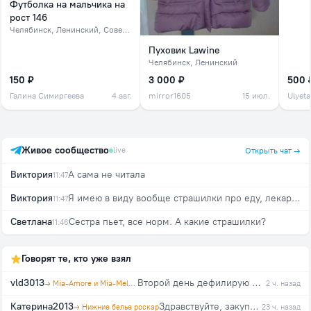
Футболка на мальчика на
рост 146
Челябинск
, Ленинский, Советский, северок
Пуховик Lawine
Челябинск
, Ленинский
150 ₽
3 000 ₽
500 
Галина Симиргеева
4 авг.
mirror1605
15 июл.
Ulyeta
Живое сообщество
live
Открыть чат →
Виктория
А сама не читала
11:47
Виктория
Я имею в виду вообще страшилки про еду, лекарства и т.д. очень же много этого
11:47
Светлана
Сестра пьет, все норм. А какие страшилки?
11:46
Говорят те, кто уже взял
vld3013
Второй день дефилирую по дому в новом шикарном халате. Изящный, с кружевом, легкий и красивый. Куплен на распродаже по отличной цене. Спасибо организатору за в…
→ Mia-Amore и Mia-Mella, агент ckarlet
2 ч. назад
Катерина2013
Здравствуйте, закупка еще будет?
→ Нижние белье роскар
23 ч. назад