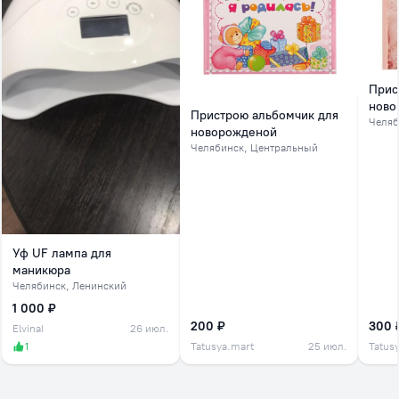
Прис
ново
Пристрою альбомчик для
Челяб
новорожденой
Челябинск
, Центральный
Уф UF лампа для
маникюра
Челябинск
, Ленинский
1 000 ₽
200 ₽
300 
ElvinaI
26 июл.
1
Tatusya.mart
25 июл.
Tatus