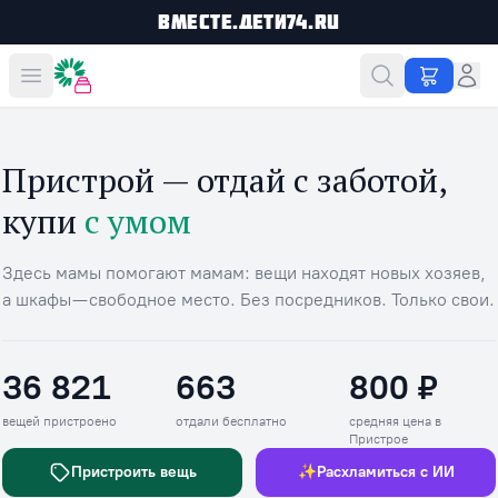
Вместе.Дети74.ru
Вместе дешевле
Пристрой — отдай с заботой,
купи
с умом
Здесь мамы помогают мамам: вещи находят новых хозяев,
а шкафы — свободное место. Без посредников. Только свои.
36 821
663
800 ₽
Вещей пристроено
Отдали бесплатно
Средняя цена в П
вещей пристроено
отдали бесплатно
средняя цена в
Пристрое
Пристроить вещь
✨
Расхламиться с ИИ