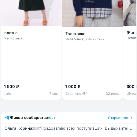
Женс
платье
Толстовка
Челяб
Челябинск
Челябинск
, Ленинский
1 500 ₽
1 000 ₽
300 
rufa
7 авг.
Стригунок54
22 июл.
Ulyeta
Живое сообщество
live
Открыть чат →
Ольга Корина
Поздравляю всех поступивших! Выдыхайте! 🍾🎉🍾
20:07