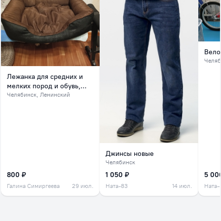
Вело
Челяб
Лежанка для средних и
мелких пород и обувь,
обувь на зиму
Челябинск
, Ленинский
Джинсы новые
Челябинск
800 ₽
1 050 ₽
5 00
Галина Симиргеева
29 июл.
Ната-83
14 июл.
Ната-