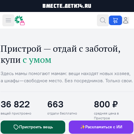
Вместе.Дети74.ru
Вместе дешевле
Пристрой — отдай с заботой,
купи
с умом
Здесь мамы помогают мамам: вещи находят новых хозяев,
а шкафы — свободное место. Без посредников. Только свои.
36 822
663
800 ₽
Вещей пристроено
Отдали бесплатно
Средняя цена в П
вещей пристроено
отдали бесплатно
средняя цена в
Пристрое
Пристроить вещь
✨
Расхламиться с ИИ