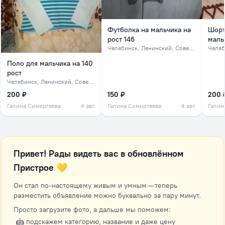
Футболка на мальчика на
Шорт
рост 146
мальч
Челябинск
, Ленинский, Советский, северок
Челяб
Поло для мальчика на 140
рост
Челябинск
, Ленинский, Советский, северок
200 ₽
150 ₽
200 
Галина Симиргеева
4 авг.
Галина Симиргеева
4 авг.
Галин
Привет! Рады видеть вас в обновлённом
Пристрое 💛
Он стал по-настоящему живым и умным — теперь
разместить объявление можно буквально за пару минут.
Просто загрузите фото, а дальше мы поможем:
🤖 подскажем категорию, название и даже цену