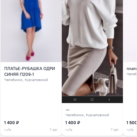
ПЛАТЬЕ-РУБАШКА ОДРИ
плат
СИНЯЯ П209-1
Челяб
Челябинск
, Курчатовский
—
Челябинск
, Курчатовский
1 400 ₽
1 400 ₽
1 500
rufa
7 авг.
rufa
7 авг.
rufa