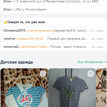
Dina
У знакомой сын в Менделееве поступил, но он БВИ
19:44
Dina
Мы у Игната берем
19:42
Говорят те, кто уже взял
Катерина2013
Здравствуйте, закупка еще будет?
→ Нижние белье роскар
9 ч. назад
таняток
Первый раз заказала джинсы в этой закупке, на свой 46, взяла 29. Организатор оперативно отвечает на вопросы. Спасибо!!!
→ Одежда FINE JOYCE и PRIMM. Агент polosataya karamel
1 дн. назад
монетка2
Pompa . ждем открытия закупки!!!
→ ШИКАРНЫЕ ПЛАТЬЯ. Агент Натусёна
1 дн. назад
Детская одежда
Все объявления →