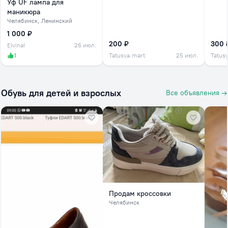
Уф UF лампа для
маникюра
Челябинск
, Ленинский
1 000 ₽
200 ₽
300 
ElvinaI
26 июл.
1
Tatusya.mart
25 июл.
Tatus
Обувь для детей и взрослых
Все объявления →
Продам кроссовки
Челябинск