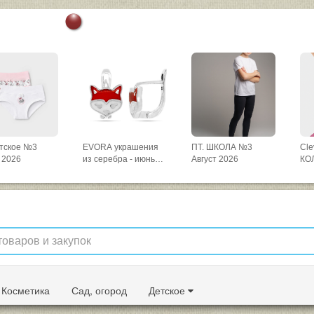
етское №3
EVORA украшения
ПТ. ШКОЛА №3
Cl
 2026
из серебра - июнь
Август 2026
КО
1/26
ко
Авг
Косметика
Сад, огород
Детское