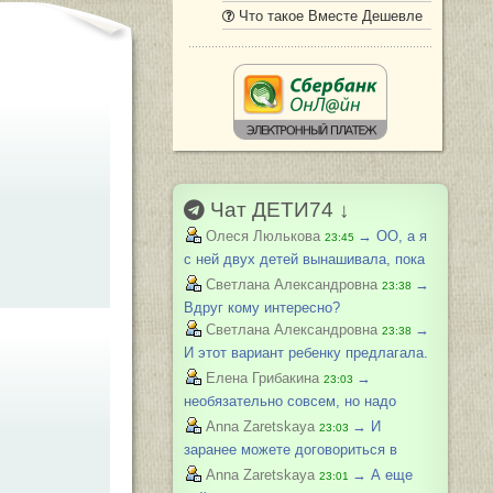
Что такое Вместе Дешевле
Чат ДЕТИ74 ↓
→ ОО, а я
Олеся Люлькова
23:45
с ней двух детей вынашивала, пока
она ещё в консультации на чмз
→
Светлана Александровна
23:38
работала. Она чудесная
Вдруг кому интересно?
→
Светлана Александровна
23:38
И этот вариант ребенку предлагала.
Только заочное (смежное
→
Елена Грибакина
23:03
направление с основной
необязательно совсем, но надо
специальностью). Многое
понимать, куда идем
→ И
Anna Zaretskaya
23:03
перезачесть можно.Как диплом
заранее можете договориться в
получает, пишет заявление на
техникуме, что из вуза вам
→ А еще
Anna Zaretskaya
23:01
платное.