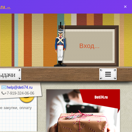
×
.ru →
Вход...
ыдачи
help@deti74.ru
+7-919-324-06-06
е закупки, оплату