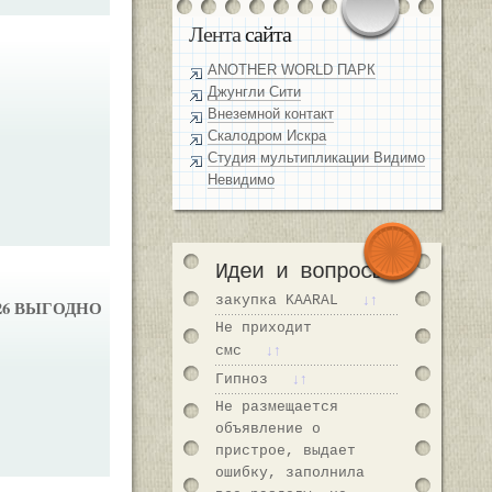
Лента
сайта
ANOTHER WORLD ПАРК
Джунгли Сити
Внеземной контакт
Скалодром Искра
Студия мультипликации Видимо
Невидимо
Идеи и
вопросы
↓↑
закупка KAARAL
2026 ВЫГОДНО
Не приходит
↓↑
смс
↓↑
Гипноз
Не размещается
объявление о
пристрое, выдает
ошибку, заполнила