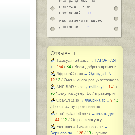
все разделы, не
понимаю в чем
↓↑
проблема?
как изменить адрес
↓↑
доставки
Отзывы ↓
→ НАГОРНАЯ
Tatusya.mart
22:22
т...
154
/
84
/
Всем доброго времени
суток)) Хочу похвастаться своей
→ Одежда FIN...
ЛфрисаС
16:30
обновкой,заказывала сарафан в
12
/
3
/
Очень много раз участвовала
закупке (Нагорная трикотаж) и
в данной закупке, приобретала и для
→ avili-styl...
141
/
АНЯ BAR
16:06
осталась в полном восторге от
себя и подруг, и джинсы, и
76
/
Закупка супер! Вс? в размер и
качества)) Соответствие размерности
джемпера, и платья, и блузки, вещи
качество отличное.
→ Фабрика тр...
9
/
3
Оракул
11:30
и качество Выше всяких похвал))
качественные, соответствуют
/
По качеству претензий нет.
размеру и описанию, организатор
Футболка и майки плотные, не
→ место для
оля1 (Ckarlet)
09:54
умничка всегда оперативно отвечает,
растягиваются. Читала отзывы и тк
...
44
/
12
/
Открыла закупку
с удовольствием буду участвовать
люблю не в облипку вещи, на свой
качественных зонтов 3 слона
→
Екатерина Тимакова
22:17
еще!
46р-р заказала все вещи 48, все
,пробуем собрать
Варшава-по...
128
/
13
/
купила