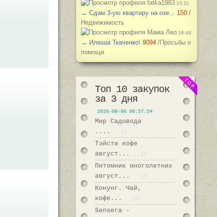
fatka1983
10:11
→ Сдам 3-ую квартиру на озе...
150
/
Недвижимость
Мама Лео
16:48
→ Илюша Ткаченко!
9094
/
Просьбы о
помощи
Топ 10
закупок
за 3 дня
2026-08-06 06:57:54
Мир Садовода
↓↑
....
Тэйсти кофе
↓↑
август...
Питомник многолетних
↓↑
август...
Конунг. Чай,
↓↑
кофе...
Sensera -